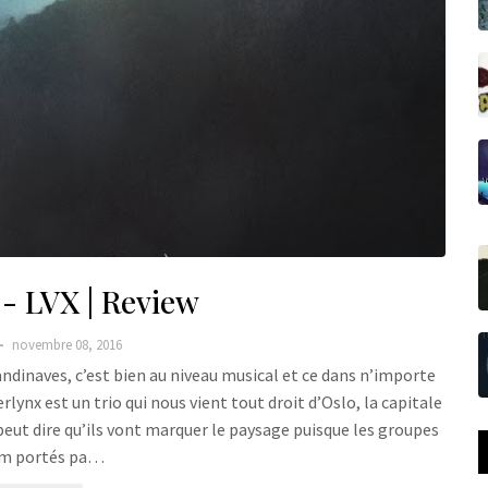
- LVX | Review
novembre 08, 2016
andinaves, c’est bien au niveau musical et ce dans n’importe
rlynx est un trio qui nous vient tout droit d’Oslo, la capitale
peut dire qu’ils vont marquer le paysage puisque les groupes
m portés pa…