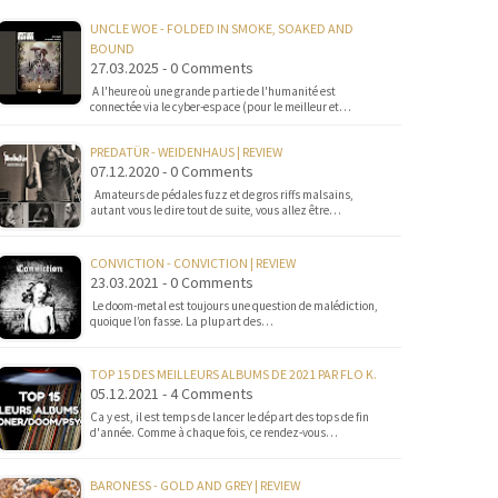
UNCLE WOE - FOLDED IN SMOKE, SOAKED AND
BOUND
27.03.2025 - 0 Comments
A l'heure où une grande partie de l'humanité est
connectée via le cyber-espace (pour le meilleur et…
PREDATÜR - WEIDENHAUS | REVIEW
07.12.2020 - 0 Comments
Amateurs de pédales fuzz et de gros riffs malsains,
autant vous le dire tout de suite, vous allez être…
CONVICTION - CONVICTION | REVIEW
23.03.2021 - 0 Comments
Le doom-metal est toujours une question de malédiction,
quoique l’on fasse. La plupart des…
TOP 15 DES MEILLEURS ALBUMS DE 2021 PAR FLO K.
05.12.2021 - 4 Comments
Ca y est, il est temps de lancer le départ des tops de fin
d'année. Comme à chaque fois, ce rendez-vous…
BARONESS - GOLD AND GREY | REVIEW