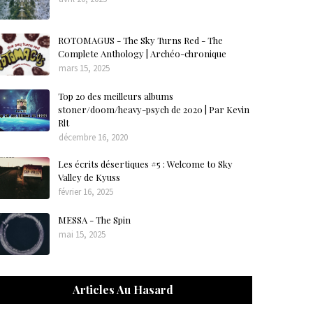
ROTOMAGUS - The Sky Turns Red - The
Complete Anthology | Archéo-chronique
mars 15, 2025
Top 20 des meilleurs albums
stoner/doom/heavy-psych de 2020 | Par Kevin
Rlt
décembre 16, 2020
Les écrits désertiques #5 : Welcome to Sky
Valley de Kyuss
février 16, 2025
MESSA - The Spin
mai 15, 2025
Articles Au Hasard