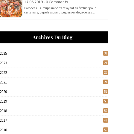
17.06.2019 - 0 Comments
Baroness... Groupe important ayant su évoluer pour
certains, groupe frustrant toujours en deçà de ses…
Archives Du Blog
2025
31
2023
24
2022
25
2021
28
2020
51
2019
56
2018
59
2017
49
2016
52