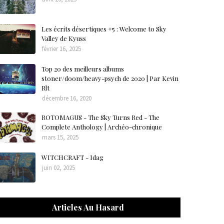
Les écrits désertiques #5 : Welcome to Sky
Valley de Kyuss
février 16, 2025
Top 20 des meilleurs albums
stoner/doom/heavy-psych de 2020 | Par Kevin
Rlt
décembre 16, 2020
ROTOMAGUS - The Sky Turns Red - The
Complete Anthology | Archéo-chronique
mars 15, 2025
WITCHCRAFT - Idag
juin 02, 2025
Articles Au Hasard