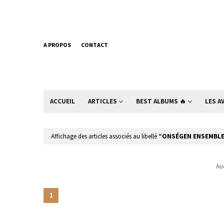
A PROPOS
CONTACT
ACCUEIL
ARTICLES
BEST ALBUMS 🔥
LES A
Affichage des articles associés au libellé
ONSÉGEN ENSEMBL
Auc
1