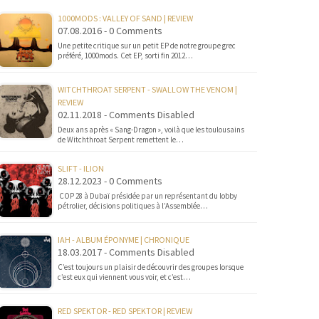
1000MODS : VALLEY OF SAND | REVIEW
07.08.2016 - 0 Comments
Une petite critique sur un petit EP de notre groupe grec
préféré, 1000mods. Cet EP, sorti fin 2012…
WITCHTHROAT SERPENT - SWALLOW THE VENOM |
REVIEW
02.11.2018 - Comments Disabled
Deux ans après « Sang-Dragon », voilà que les toulousains
de Witchthroat Serpent remettent le…
SLIFT - ILION
28.12.2023 - 0 Comments
COP 28 à Dubaï présidée par un représentant du lobby
pétrolier, décisions politiques à l’Assemblée…
IAH - ALBUM ÉPONYME | CHRONIQUE
18.03.2017 - Comments Disabled
C’est toujours un plaisir de découvrir des groupes lorsque
c’est eux qui viennent vous voir, et c’est…
RED SPEKTOR - RED SPEKTOR | REVIEW