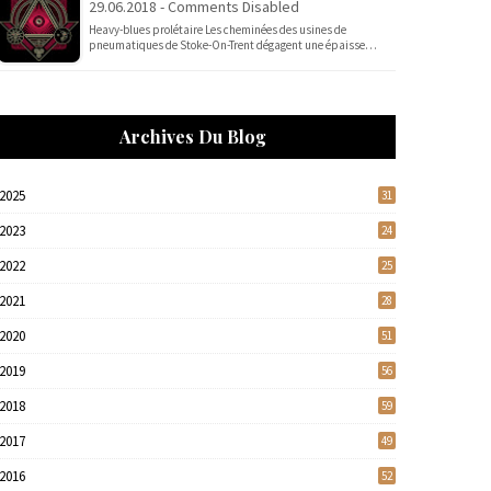
29.06.2018 - Comments Disabled
Heavy-blues prolétaire Les cheminées des usines de
pneumatiques de Stoke-On-Trent dégagent une épaisse…
Archives Du Blog
2025
31
2023
24
2022
25
2021
28
2020
51
2019
56
2018
59
2017
49
2016
52