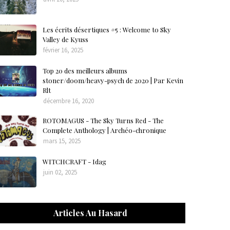
Les écrits désertiques #5 : Welcome to Sky
Valley de Kyuss
février 16, 2025
Top 20 des meilleurs albums
stoner/doom/heavy-psych de 2020 | Par Kevin
Rlt
décembre 16, 2020
ROTOMAGUS - The Sky Turns Red - The
Complete Anthology | Archéo-chronique
mars 15, 2025
WITCHCRAFT - Idag
juin 02, 2025
Articles Au Hasard