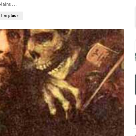
plains …
 lire plus »