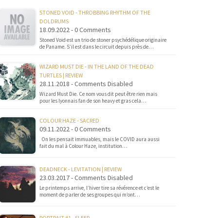
STONED VOID - THROBBING RHYTHM OF THE
DOLDRUMS
18.09.2022 - 0 Comments
Stoned Void est un trio de stoner psychédélique originaire
de Paname. S’il est dans le circuit depuis près de…
WIZARD MUST DIE - IN THE LAND OF THE DEAD
TURTLES | REVIEW
28.11.2018 - Comments Disabled
Wizard Must Die. Ce nom vous dit peut être rien mais
pour les lyonnais fan de son heavy et gras cela…
COLOUR HAZE - SACRED
09.11.2022 - 0 Comments
On les pensait immuables, mais le COVID aura aussi
fait du mal à Colour Haze, institution…
DEADNECK - LEVITATION | REVIEW
23.03.2017 - Comments Disabled
Le printemps arrive, l’hiver tire sa révérence et c’est le
moment de parler de ses groupes qui m’ont…
PORTRAIT #1 - SLEEP