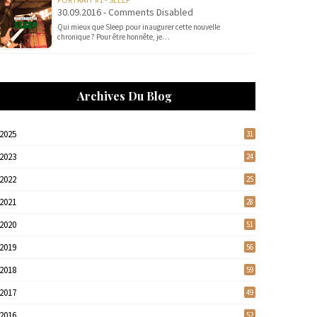
30.09.2016 - Comments Disabled
Qui mieux que Sleep pour inaugurer cette nouvelle
chronique ? Pour être honnête, je…
Archives Du Blog
2025
31
2023
24
2022
25
2021
28
2020
51
2019
56
2018
59
2017
49
2016
52