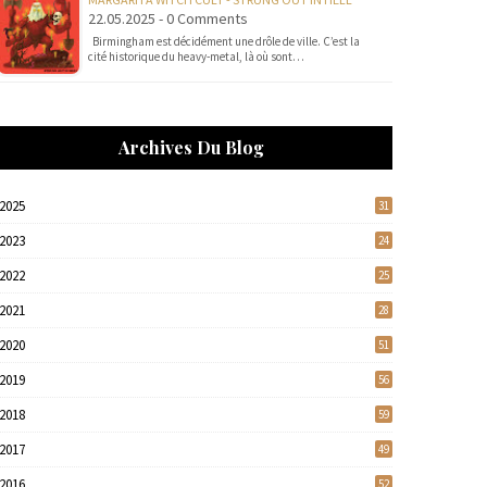
22.05.2025 - 0 Comments
Birmingham est décidément une drôle de ville. C’est la
cité historique du heavy-metal, là où sont…
Archives Du Blog
2025
31
2023
24
2022
25
2021
28
2020
51
2019
56
2018
59
2017
49
2016
52