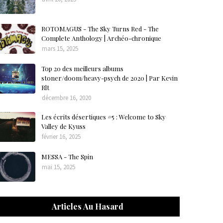
ROTOMAGUS - The Sky Turns Red - The
Complete Anthology | Archéo-chronique
mars 15, 2025
Top 20 des meilleurs albums
stoner/doom/heavy-psych de 2020 | Par Kevin
Rlt
décembre 16, 2020
Les écrits désertiques #5 : Welcome to Sky
Valley de Kyuss
février 16, 2025
MESSA - The Spin
mai 15, 2025
Articles Au Hasard