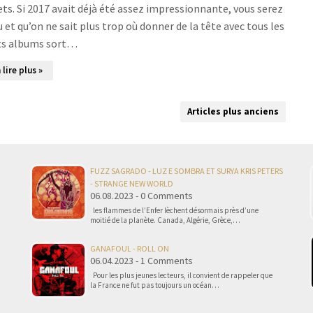
ets. Si 2017 avait déjà été assez impressionnante, vous serez
 et qu’on ne sait plus trop où donner de la tête avec tous les
ts albums sort…
 lire plus »
Articles plus anciens
FUZZ SAGRADO - LUZ E SOMBRA ET SURYA KRIS PETERS
- STRANGE NEW WORLD
06.08.2023 - 0 Comments
les flammes de l’Enfer lèchent désormais près d’une
moitié de la planète. Canada, Algérie, Grèce,…
GANAFOUL - ROLL ON
06.04.2023 - 1 Comments
Pour les plus jeunes lecteurs, il convient de rappeler que
la France ne fut pas toujours un océan…