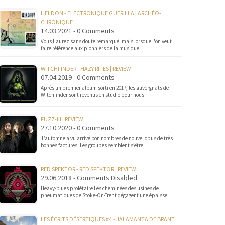
HELDON - ELECTRONIQUE GUERILLA | ARCHÉO-
CHRONIQUE
14.03.2021 - 0 Comments
Vous l'aurez sans doute remarqué, mais lorsque l'on veut
faire référence aux pionniers de la musique…
WITCHFINDER - HAZY RITES | REVIEW
07.04.2019 - 0 Comments
Après un premier album sorti en 2017, les auvergnats de
Witchfinder sont revenus en studio pour nous…
FUZZ-III | REVIEW
27.10.2020 - 0 Comments
L’automne a vu arrivé bon nombres de nouvel opus de très
bonnes factures. Les groupes semblent s’être…
RED SPEKTOR - RED SPEKTOR | REVIEW
29.06.2018 - Comments Disabled
Heavy-blues prolétaire Les cheminées des usines de
pneumatiques de Stoke-On-Trent dégagent une épaisse…
LES ÉCRITS DÉSERTIQUES #4 - JALAMANTA DE BRANT