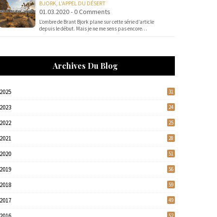
BJORK, L'APPEL DU DÉSERT
01.03.2020 - 0 Comments
L’ombre de Brant Bjork plane sur cette série d’article
depuis le début. Mais je ne me sens pas encore…
Archives Du Blog
2025
31
2023
24
2022
25
2021
28
2020
51
2019
56
2018
59
2017
49
2016
52