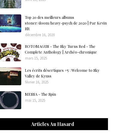
Top 20 des meilleurs albums
stoner/doom/heavy-psych de 2020 | Par Kevin
Rlt
décembre 16, 2020
ROTOMAGUS - The Sky Turns Red - The
Complete Anthology | Archéo-chronique
mars 15, 2025
Les écrits désertiques #5 : Welcome to Sky
Valley de Kyuss
février 16, 2025
MESSA - The Spin
mai 15, 2025
Articles Au Hasard