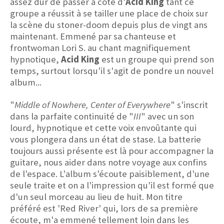
assez dur de passer à côté d'
Acid King
tant ce
groupe a réussit à se tailler une place de choix sur
la scène du stoner-doom depuis plus de vingt ans
maintenant. Emmené par sa chanteuse et
frontwoman Lori S. au chant magnifiquement
hypnotique,
Acid King
est un groupe qui prend son
temps, surtout lorsqu'il s'agit de pondre un nouvel
album...
"
Middle of Nowhere, Center of Everywhere
" s'inscrit
dans la parfaite continuité de "
III
" avec un son
lourd, hypnotique et cette voix envoûtante qui
vous plongera dans un état de stase. La batterie
toujours aussi présente est là pour accompagner la
guitare, nous aider dans notre voyage aux confins
de l'espace. L'album s'écoute paisiblement, d'une
seule traite et on a l'impression qu'il est formé que
d'un seul morceau au lieu de huit. Mon titre
préféré est 'Red River' qui, lors de sa première
écoute, m'a emmené tellement loin dans les