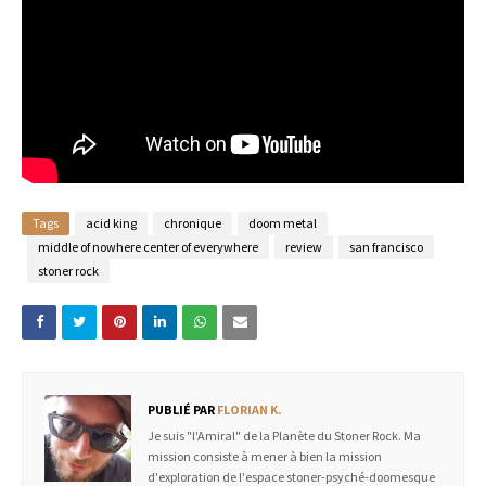
Tags
acid king
chronique
doom metal
middle of nowhere center of everywhere
review
san francisco
stoner rock
PUBLIÉ PAR
FLORIAN K.
Je suis "l'Amiral" de la Planète du Stoner Rock. Ma
mission consiste à mener à bien la mission
d'exploration de l'espace stoner-psyché-doomesque