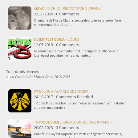
ARCADIAN CHILD - PROTOPSYCHO | REVIEW
22.10.2020 - 0 Comments
Originaire de l’île de Chypre, petite île située au large de l’Asie
mineure mais de culture –…
DESERTFEST BERLIN - JOUR 3
12.05.2019 - 0 Comments
Le dernier jour arrive tombant tel un couperet. L'affiche de la
journée est peut être moins alléchante…
Tous droits réservés
La Planète du Stoner Rock 2016-2025
©
WAR CLOUD - WAR CLOUD | REVIEW
24.10.2017 - Comments Disabled
Ripple Music récidive ! Je commence sérieusement à m'habituer
à trouver mes derniers…
TOP 30 DES MEILLEURS ALBUMS DE 2022 PAR FLO.K
20.02.2023 - 3 Comments
L'année 2022 ayant apporté son lot de changement personnels,