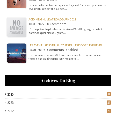
Le mois de février touche déjà à sa fin, c'est l'occasion pour moi de
revenir plus en détails sur des…
ACID KING - LIVE AT ROADBURN 2011
18.03.2022 - 0 Comments
On ne présente plus les californiens d’Acid King, le groupe fait
partie des pionniers du genre…
LES AVENTURIERS DU FUZZ PERDU | EPISODE 1 PAR KEVIN
05.01.2019 - Comments Disabled
On commence l’année 2019 avec une nouvelle rubrique qui me
trottait dans la tête depuis un moment :…
Archives Du Blog
2025
31
2023
24
2022
25