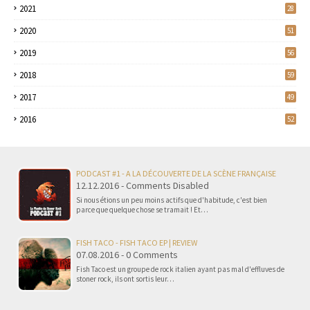
2021
28
2020
51
2019
56
2018
59
2017
49
2016
52
PODCAST #1 - A LA DÉCOUVERTE DE LA SCÈNE FRANÇAISE
12.12.2016 - Comments Disabled
Si nous étions un peu moins actifs que d'habitude, c'est bien
parce que quelque chose se tramait ! Et…
FISH TACO - FISH TACO EP | REVIEW
07.08.2016 - 0 Comments
Fish Taco est un groupe de rock italien ayant pas mal d'effluves de
stoner rock, ils ont sortis leur…