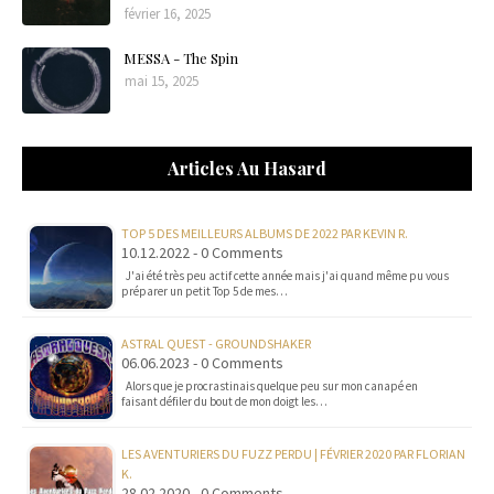
février 16, 2025
MESSA - The Spin
mai 15, 2025
Articles Au Hasard
TOP 5 DES MEILLEURS ALBUMS DE 2022 PAR KEVIN R.
10.12.2022 - 0 Comments
J'ai été très peu actif cette année mais j'ai quand même pu vous
préparer un petit Top 5 de mes…
ASTRAL QUEST - GROUNDSHAKER
06.06.2023 - 0 Comments
Alors que je procrastinais quelque peu sur mon canapé en
faisant défiler du bout de mon doigt les…
LES AVENTURIERS DU FUZZ PERDU | FÉVRIER 2020 PAR FLORIAN
K.
28.02.2020 - 0 Comments