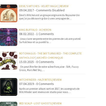
DEVIL'S WITCHES - VELVET MAGIC | REVIEW
09.04.2017 - Comments Disabled
Devil’s Witches est un groupe originaire du Royaume-Uni
que j’ai pu découvrir grâce à une campagne de…
KING BUFFALO - ACHERON
08.02.2022 - 1 Comments
L’eau claire serpente entre les pierres de calcaire patiné.
Sa fraîcheur et sa pureté la…
ROTOMAGUS - THE SKY TURNS RED - THE COMPLETE
ANTHOLOGY | ARCHÉO-CHRONIQUE
15.03.2025 - 0 Comments
On peut être fier de notre scène française : Slift, Fuzzy
Grass, Mars Red Sky,…
WITCHFINDER - HAZY RITES | REVIEW
07.04.2019 - 0 Comments
Après un premier album sorti en 2017, les auvergnats de
Witchfinder sont revenus en studio pour nous…
RED SCALP - LOST GHOSTS | REVIEW