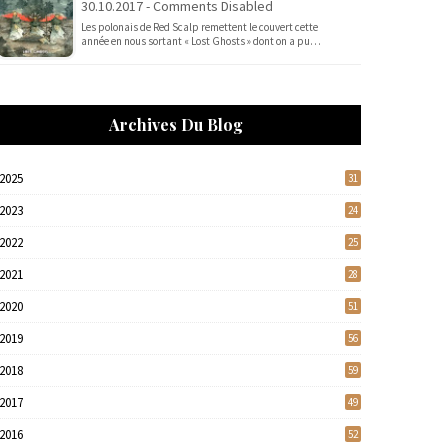
30.10.2017 - Comments Disabled
Les polonais de Red Scalp remettent le couvert cette
année en nous sortant « Lost Ghosts » dont on a pu…
Archives Du Blog
2025
31
2023
24
2022
25
2021
28
2020
51
2019
56
2018
59
2017
49
2016
52