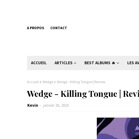
A PROPOS
CONTACT
ACCUEIL
ARTICLES
BEST ALBUMS 🔥
LES A
Accueil
Wedge
Wedge - Killing Tongue | Review
Wedge - Killing Tongue | Rev
Kevin
janvier 26, 2018