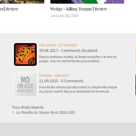
ce| Review
Wedge - Killing Tongue | Review
January 26, 2018
HEY SATAN - S/T | REVIEW
29.08.2017 - Comments Disabled
Depuis quelques années, le Stoner européen a le vent en
poupe, avec en chef de file des places fortes…
DHYANA - ARAHANT
11.09.2025 - 0 Comments
Il existe des albums qui dépassent la simple mécanique
du plaisir auditif. Non pas seulement en termes de…
Tous droits réservés
La Planète du Stoner Rock 2016-2025
©
s