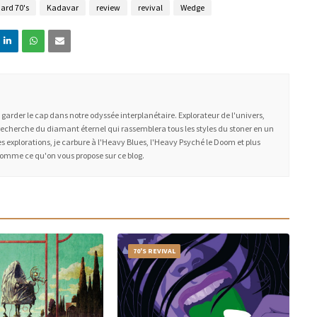
ard 70's
Kadavar
review
revival
Wedge
à garder le cap dans notre odyssée interplanétaire. Explorateur de l'univers,
recherche du diamant éternel qui rassemblera tous les styles du stoner en un
 explorations, je carbure à l'Heavy Blues, l'Heavy Psyché le Doom et plus
somme ce qu'on vous propose sur ce blog.
70'S REVIVAL