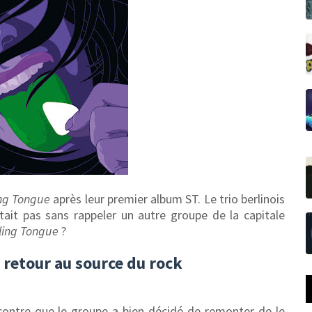
ing Tongue
après leur premier album ST.
Le trio berlinois
était pas sans rappeler un autre groupe de la capitale
lling Tongue
?
n retour au source du rock
ncontre que le groupe a bien décidé de remonter de le