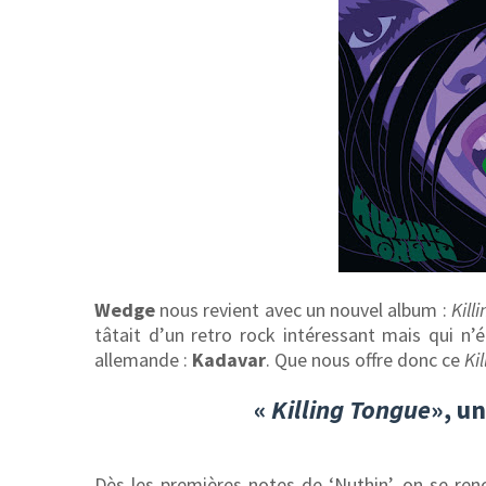
Wedge
nous revient avec un nouvel album :
Kill
tâtait d’un retro rock intéressant mais qui n’
allemande :
Kadavar
. Que nous offre donc ce
Ki
«
Killing Tongue
», u
Dès les premières notes de ‘Nuthin’, on se re