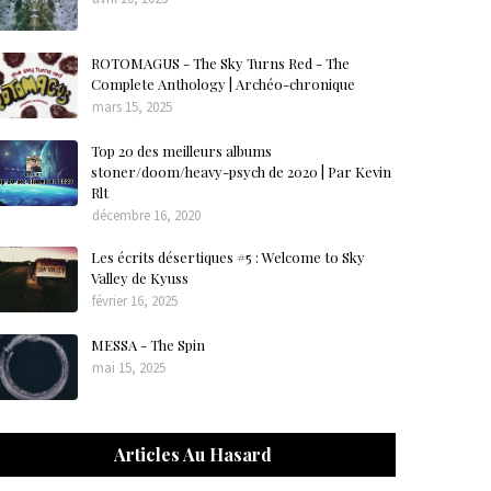
ROTOMAGUS - The Sky Turns Red - The
Complete Anthology | Archéo-chronique
mars 15, 2025
Top 20 des meilleurs albums
stoner/doom/heavy-psych de 2020 | Par Kevin
Rlt
décembre 16, 2020
Les écrits désertiques #5 : Welcome to Sky
Valley de Kyuss
février 16, 2025
MESSA - The Spin
mai 15, 2025
Articles Au Hasard