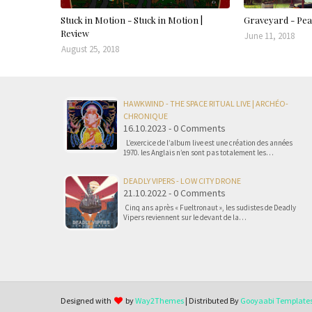
Stuck in Motion - Stuck in Motion |
Graveyard - Pea
Review
June 11, 2018
August 25, 2018
HAWKWIND - THE SPACE RITUAL LIVE | ARCHÉO-
CHRONIQUE
16.10.2023 - 0 Comments
L’exercice de l’album live est une création des années
1970. les Anglais n’en sont pas totalement les…
DEADLY VIPERS - LOW CITY DRONE
21.10.2022 - 0 Comments
Cinq ans après « Fueltronaut », les sudistes de Deadly
Vipers reviennent sur le devant de la…
Designed with
by
Way2Themes
| Distributed By
Gooyaabi Template