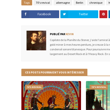
Tags
70's revival
allemagne
Berlin
chronique
h
Facebook
Twitter
PUBLIÉ PAR
KEVIN
Copilote de la Planète du Stoner, j'aide l'amiral 
gold miner à mes heures perdues, je creuse à la 
condensé sonore titanesque. Pour poursuivre mes
largement au Desert Rock et à l'Heavy Rock. En 
CES POSTS POURRAIENT VOUS INTÉRESSER
70'S REVIVAL
70'S REVIVAL