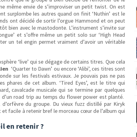
ne même envie de s’improviser un petit twist. On est
surplombe les autres quand on finit ‘Nuthin’ est le
lemands ont décidé de sortir l’orgue Hammond et on peut
utôt bien avec le mastodonte. L’instrument s’invite sur
 Tongue’ et s’offre même un petit solo sur ‘High Head
ter un tel engin permet vraiment d’avoir un véritable
sphère ‘live’ qui se dégage de certains titres.
Que cela
lien
‘Quarter to Dawn’ ou encore ‘Alibi’, ces titres sont
onde sur les festivals estivaux.
Je pouvais pas ne pas
s phares de cet album. ‘Tired Eyes’, est le titre qui
nard, cavalcade musicale qui se termine par quelques
 d’un road trip au temps du flower power est planté.
l d’orfèvre du groupe. Du vieux fuzz distillé par Kiryk
 et facile à retenir bref le morceau cœur de l’album qui
il en retenir ?