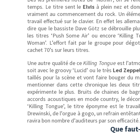
temps. Le titre sent le
Elvis
à plein nez et don
vraiment au commencement du rock. Un élément 
travail effectué sur le clavier. En effet les al
dire que le bassiste Dave Götz se débrouille pl
les titres ‘Push Some Air’ ou encore ‘Killing
Woman’. L’effort fait par le groupe pour dégot
cachet 70’s sur leurs titres.
Une autre qualité de ce
Killing Tongue
est l’atmo
soit avec le groovy ‘Lucid’ ou le très
Led Zeppe
taillés pour la scène et vont faire bouger du m
mentionner dans cette chronique les deux titre
expérimente le plus. Bruits de chaines de bag
accords acoustiques en mode country, le décor
‘Killing Tongue’, le titre éponyme est le travai
Drewinski, de l’orgue à gogo, un refrain entêtant
ravira bon nombre d’auditeurs par son efficacité.
Que faut-