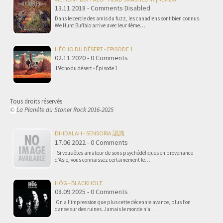
13.11.2018 - Comments Disabled
Dans le cercle des amis du fuzz, les canadiens sont bien connus.
We Hunt Buffalo arrive avec leur 4ème…
L'ÉCHO DU DÉSERT - EPISODE 1
02.11.2020 - 0 Comments
L'écho du désert - Épisode 1
Tous droits réservés
La Planète du Stoner Rock 2016-2025
©
DHIDALAH - SENSORIA 認識
17.06.2022 - 0 Comments
Si vous êtes amateur de sons psychédéliques en provenance
d’Asie, vous connaissez certainement le…
HÖG - BLACKHOLE
08.09.2025 - 0 Comments
On a l’impression que plus cette décennie avance, plus l’on
danse sur des ruines. Jamais le monde n’a…