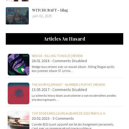
WITCHCRAFT - Idag
juin 02, 2025
Articles Au Hasard
WEDGE - KILLING TONGUE | REVIEW
26.01.2018 - Comments Disabled
Wedge nous revient avec un nouvel album : Killing Tongue après
leur premier album ST. Le trio…
THE IVORY ELEPHANT - NUMBER 1 POP HIT | REVIEW
15.05.2017 - Comments Disabled
La scène du heavy blues australienne a vue ces dernières années
plusieurs groupes…
TOP 30 DES MEILLEURS ALBUMS DE 2022 PAR FLO.K
20.02.2023 - 3 Comments
L'année 2022 ayant apporté son lot de changement personnels,
c'est avec un immense retard que je publie ce…