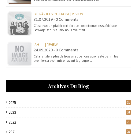
BESVÄRJELSEN - FROST | REVIEW
31.07.2019 - 0 Comments
C'est avec un plaisir certain que l'on retrouve les suédois de
Besvärjelsen. 'Vallmo' nous avait fait…
IAH - III | REVIEW
24.09.2020 - 0 Comments
Cela fait déjà plus de trois ans que nous avions été parmi les
premiers à avoir mis en avant le groupe…
Archives Du Blog
2025
31
2023
24
2022
25
2021
28