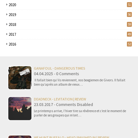
2020
51
2019
56
2018
59
2017
49
2016
52
GANAFOUL - DANGEROUS TIMES
04.04.2025 - 0 Comments
Il fallait bien qu’ils reviennent, nos boogiemen de Givors. Il fallait
bien qu’après un album de vieux…
DEADNECK - LEVITATION | REVIEW
23.03.2017 - Comments Disabled
Le printemps arrive, l’hiver tire sa révérence et c’est le moment de
parler de ses groupes qui m’ont…
WE HUNT BUFFALO - HEAD SMASHED IN | REVIEW