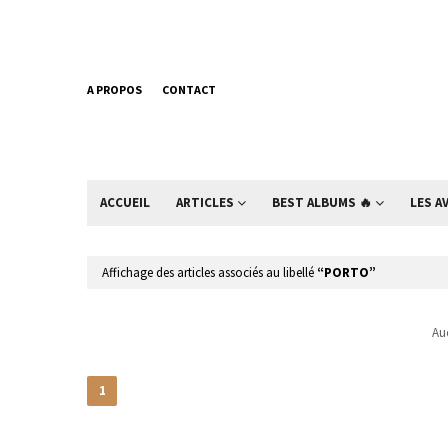
A PROPOS
CONTACT
ACCUEIL
ARTICLES
BEST ALBUMS 🔥
LES A
Affichage des articles associés au libellé
PORTO
Auc
1