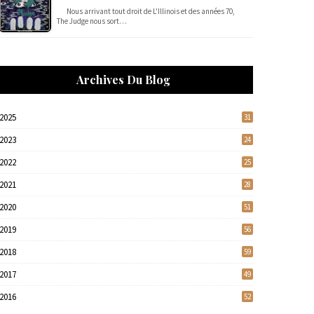
Nous arrivant tout droit de L'Illinois et des années 70,
The Judge nous sort…
Archives Du Blog
2025
31
2023
24
2022
25
2021
28
2020
51
2019
56
2018
59
2017
49
2016
52