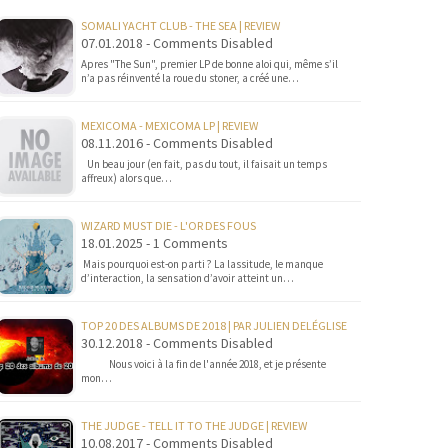
SOMALI YACHT CLUB - THE SEA | REVIEW
07.01.2018 - Comments Disabled
Apres "The Sun", premier LP de bonne aloi qui, même s’il
n’a pas réinventé la roue du stoner, a créé une…
MEXICOMA - MEXICOMA LP | REVIEW
08.11.2016 - Comments Disabled
Un beau jour (en fait, pas du tout, il faisait un temps
affreux) alors que…
WIZARD MUST DIE - L'OR DES FOUS
18.01.2025 - 1 Comments
Mais pourquoi est-on parti ? La lassitude, le manque
d’interaction, la sensation d’avoir atteint un…
TOP 20 DES ALBUMS DE 2018 | PAR JULIEN DELÉGLISE
30.12.2018 - Comments Disabled
Nous voici à la fin de l'année 2018, et je présente
mon…
THE JUDGE - TELL IT TO THE JUDGE | REVIEW
10.08.2017 - Comments Disabled