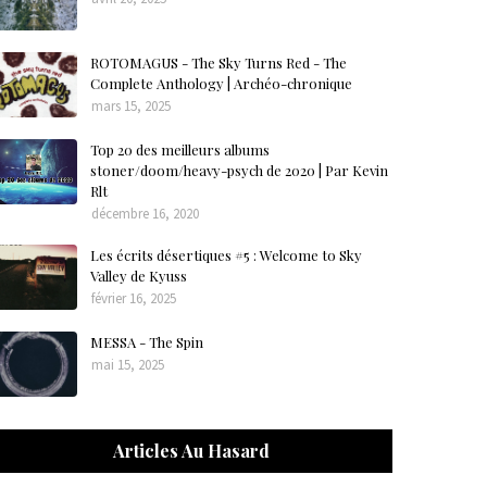
ROTOMAGUS - The Sky Turns Red - The
Complete Anthology | Archéo-chronique
mars 15, 2025
Top 20 des meilleurs albums
stoner/doom/heavy-psych de 2020 | Par Kevin
Rlt
décembre 16, 2020
Les écrits désertiques #5 : Welcome to Sky
Valley de Kyuss
février 16, 2025
MESSA - The Spin
mai 15, 2025
Articles Au Hasard