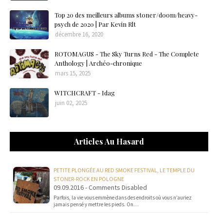
Top 20 des meilleurs albums stoner/doom/heavy-
psych de 2020 | Par Kevin Rlt
décembre 16, 2020
ROTOMAGUS - The Sky Turns Red - The Complete
Anthology | Archéo-chronique
mars 15, 2025
WITCHCRAFT - Idag
juin 02, 2025
Articles Au Hasard
PETITE PLONGÉE AU RED SMOKE FESTIVAL, LE TEMPLE DU
STONER-ROCK EN POLOGNE
09.09.2016 - Comments Disabled
Parfois, la vie vous emmène dans des endroits où vous n’auriez
jamais pensé y mettre les pieds. On…