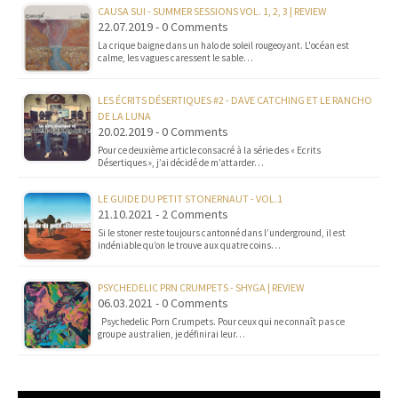
CAUSA SUI - SUMMER SESSIONS VOL. 1, 2, 3 | REVIEW
22.07.2019 - 0 Comments
La crique baigne dans un halo de soleil rougeoyant. L'océan est
calme, les vagues caressent le sable…
LES ÉCRITS DÉSERTIQUES #2 - DAVE CATCHING ET LE RANCHO
DE LA LUNA
20.02.2019 - 0 Comments
Pour ce deuxième article consacré à la série des « Ecrits
Désertiques », j’ai décidé de m’attarder…
LE GUIDE DU PETIT STONERNAUT - VOL.1
21.10.2021 - 2 Comments
Si le stoner reste toujours cantonné dans l’underground, il est
indéniable qu’on le trouve aux quatre coins…
PSYCHEDELIC PRN CRUMPETS - SHYGA | REVIEW
06.03.2021 - 0 Comments
Psychedelic Porn Crumpets. Pour ceux qui ne connaît pas ce
groupe australien, je définirai leur…