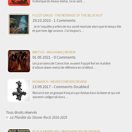
historique du heavy-metal, là où sont…
FUZZY GRASS - THE REVENGE OF THE BLUE NUT
29.10.2023 - 1 Comments
Je m’inquiète parfois de ma santé mentale alors que le temps file
et que mon âge avance. J’ai toujours…
BRETUS - MAGHARIA | REVIEW
01.05.2021 - 0 Comments
Les parisiens de Conviction avaient frappé fort en matière
d’album doom-metal de référence en cé début…
MONARCH - NEVER FOREVER | REVIEW
13.09.2017 - Comments Disabled
Monarch est un groupe français qui évolue dans le doom et qui est
souvent catégorisé dans…
Tous droits réservés
La Planète du Stoner Rock 2016-2025
©
BLACK RAINBOWS - PANDAEMONIUM | REVIEW