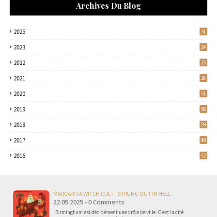
Archives Du Blog
2025
31
2023
24
2022
25
2021
28
2020
51
2019
56
2018
59
2017
49
2016
52
MARGARITA WITCH CULT - STRUNG OUT IN HELL
22.05.2025 - 0 Comments
Birmingham est décidément une drôle de ville. C’est la cité