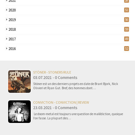
2021
28
2020
51
2019
56
2018
59
2017
49
2016
52
STÖNER - STONERS RULE
03.07.2021 - 0 Comments
Stöner est un des derniers projets en date de Brant Bjork, Nick
Olivieri et Ryan Gut. Bref, des hommes dont…
CONVICTION - CONVICTION | REVIEW
23.03.2021 - 0 Comments
Le doom-metal est toujours une question de malédiction, quoique
l’on fasse. La plupart des…