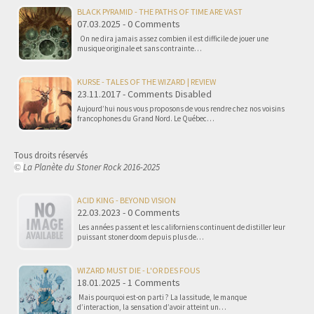
BLACK PYRAMID - THE PATHS OF TIME ARE VAST
07.03.2025 - 0 Comments
On ne dira jamais assez combien il est difficile de jouer une
musique originale et sans contrainte…
KURSE - TALES OF THE WIZARD | REVIEW
23.11.2017 - Comments Disabled
Aujourd’hui nous vous proposons de vous rendre chez nos voisins
francophones du Grand Nord. Le Québec…
Tous droits réservés
La Planète du Stoner Rock 2016-2025
©
ACID KING - BEYOND VISION
22.03.2023 - 0 Comments
Les années passent et les californiens continuent de distiller leur
puissant stoner doom depuis plus de…
WIZARD MUST DIE - L'OR DES FOUS
18.01.2025 - 1 Comments
Mais pourquoi est-on parti ? La lassitude, le manque
d’interaction, la sensation d’avoir atteint un…