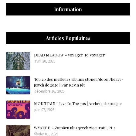
Information
Articles Populaires
DEAD MEADOW - Voyager To Voyager
avril 20, 2025
Top 20 des meilleurs albums stoner/doom/heavy-
psych de 2020 | Par Kevin Rlt
décembre 16, 2020
MOUNTAIN - Live In The 70s | Archéo-chronique
juin 07, 2025
WYATT E. - Zamāru ultu qereb ziqquratu, Pt. 1
février 01, 2025