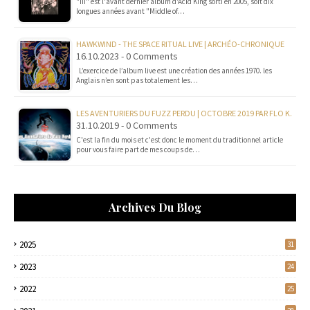
"III" est l'avant dernier album d'Acid King sorti en 2005, soit dix
longues années avant "Middle of…
HAWKWIND - THE SPACE RITUAL LIVE | ARCHÉO-CHRONIQUE
16.10.2023 - 0 Comments
L’exercice de l’album live est une création des années 1970. les
Anglais n’en sont pas totalement les…
LES AVENTURIERS DU FUZZ PERDU | OCTOBRE 2019 PAR FLO K.
31.10.2019 - 0 Comments
C'est la fin du mois et c'est donc le moment du traditionnel article
pour vous faire part de mes coups de…
Archives Du Blog
2025
31
2023
24
2022
25