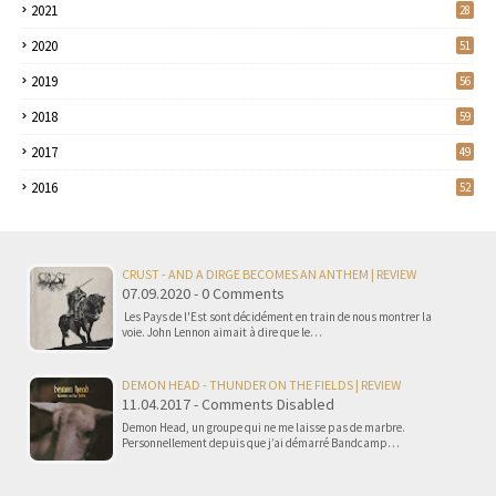
2021
28
2020
51
2019
56
2018
59
2017
49
2016
52
CRUST - AND A DIRGE BECOMES AN ANTHEM | REVIEW
07.09.2020 - 0 Comments
Les Pays de l'Est sont décidément en train de nous montrer la
voie. John Lennon aimait à dire que le…
DEMON HEAD - THUNDER ON THE FIELDS | REVIEW
11.04.2017 - Comments Disabled
Demon Head, un groupe qui ne me laisse pas de marbre.
Personnellement depuis que j’ai démarré Bandcamp…