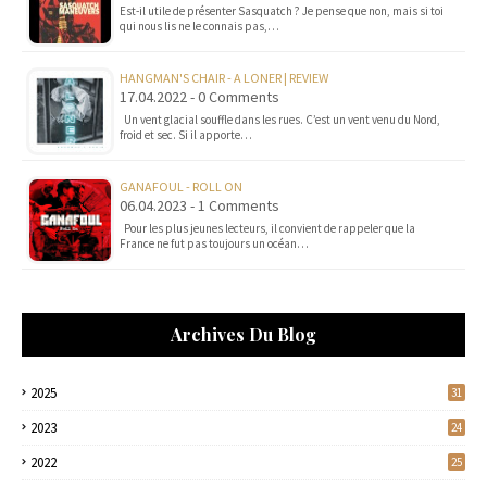
Est-il utile de présenter Sasquatch ? Je pense que non, mais si toi
qui nous lis ne le connais pas,…
HANGMAN'S CHAIR - A LONER | REVIEW
17.04.2022 - 0 Comments
Un vent glacial souffle dans les rues. C’est un vent venu du Nord,
froid et sec. Si il apporte…
GANAFOUL - ROLL ON
06.04.2023 - 1 Comments
Pour les plus jeunes lecteurs, il convient de rappeler que la
France ne fut pas toujours un océan…
Archives Du Blog
2025
31
2023
24
2022
25