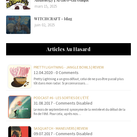
mars 15, 2025
WITCHCRAFT - Idag
juin 02, 2025
Articles Au Hasard
PRETTY LIGHTNING - JANGLE BOWLS | REVIEW
12.04.2020 - 0 Comments
Pretty Lightning a un gros défaut, celui de ne pas être passé plus
tôt dans mon radar. Si je connaissais…
PODCAST #6 - LES SORTIES DE L'ÉTÉ
31.08.2017 - Comments Disabled
Le mois de septembre est synonyme de la rentrée et du début de la
fin de l'été. Pour cela, après nos…
SASQUATCH - MANEUVERS | REVIEW
09.07.2017 - Comments Disabled