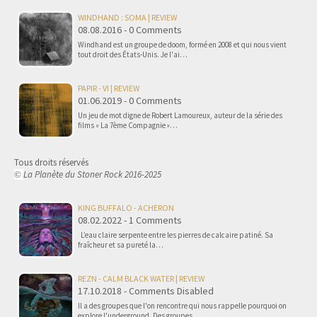
WINDHAND : SOMA | REVIEW
08.08.2016 - 0 Comments
Windhand est un groupe de doom, formé en 2008 et qui nous vient
tout droit des États-Unis. Je l'ai…
PAPIR - VI | REVIEW
01.06.2019 - 0 Comments
Un jeu de mot digne de Robert Lamoureux, auteur de la série des
films « La 7ème Compagnie »…
Tous droits réservés
La Planète du Stoner Rock 2016-2025
©
KING BUFFALO - ACHERON
08.02.2022 - 1 Comments
L’eau claire serpente entre les pierres de calcaire patiné. Sa
fraîcheur et sa pureté la…
REZN - CALM BLACK WATER | REVIEW
17.10.2018 - Comments Disabled
Il a des groupes que l'on rencontre qui nous rappelle pourquoi on
explore l'underground. Des groupes…