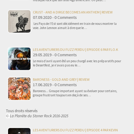
musique rock que son alter-ego américain. On peut…
CRUST - AND A DIRGE BECOMES AN ANTHEM | REVIEW
07.09.2020 - 0 Comments
Les Pays de l'Est sont décidément en train de nous montrer la
voie. John Lennon aimait à dire que le…
LES AVENTURIERS DU FUZZ PERDU | EPISODE 6 PAR FLO.K
29.05.2019 - 0 Comments
Le mois d’avril ayant été un peu chargé avec les préparatifs pour
le Desertfest, je n’avais pas eu le…
BARONESS - GOLD AND GREY | REVIEW
17.06.2019 - 0 Comments
Baroness... Groupe important ayant su évoluer pour certains,
groupe frustrant toujours en deçà de ses…
Tous droits réservés
La Planète du Stoner Rock 2016-2025
©
LES AVENTURIERS DU FUZZ PERDU | EPISODE 4 PAR KEVIN