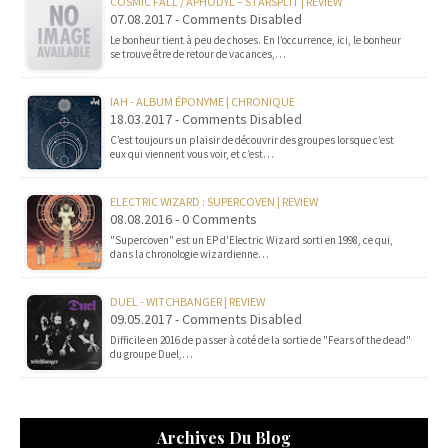
COSMIC FALL / APHODYL – STARSPLIT | REVIEW
07.08.2017 - Comments Disabled
Le bonheur tient à peu de choses. En l’occurrence, ici, le bonheur
se trouve être de retour de vacances,…
IAH - ALBUM ÉPONYME | CHRONIQUE
18.03.2017 - Comments Disabled
C’est toujours un plaisir de découvrir des groupes lorsque c’est
eux qui viennent vous voir, et c’est…
ELECTRIC WIZARD : SUPERCOVEN | REVIEW
08.08.2016 - 0 Comments
"Supercoven" est un EP d'Electric Wizard sorti en 1998, ce qui,
dans la chronologie wizardienne…
DUEL - WITCHBANGER | REVIEW
09.05.2017 - Comments Disabled
Difficile en 2016 de passer à coté de la sortie de "Fears of the dead"
du groupe Duel,…
Archives Du Blog