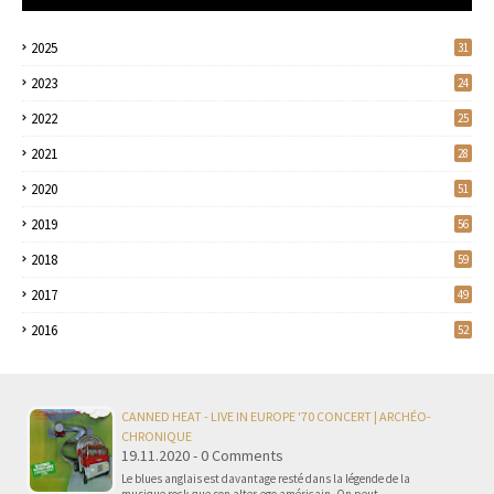
2025
31
2023
24
2022
25
2021
28
2020
51
2019
56
2018
59
2017
49
2016
52
CANNED HEAT - LIVE IN EUROPE '70 CONCERT | ARCHÉO-
CHRONIQUE
19.11.2020 - 0 Comments
Le blues anglais est davantage resté dans la légende de la