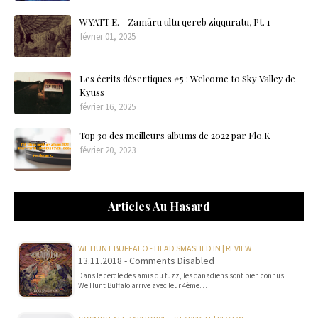
WYATT E. - Zamāru ultu qereb ziqquratu, Pt. 1
février 01, 2025
Les écrits désertiques #5 : Welcome to Sky Valley de
Kyuss
février 16, 2025
Top 30 des meilleurs albums de 2022 par Flo.K
février 20, 2023
Articles Au Hasard
WE HUNT BUFFALO - HEAD SMASHED IN | REVIEW
13.11.2018 - Comments Disabled
Dans le cercle des amis du fuzz, les canadiens sont bien connus.
We Hunt Buffalo arrive avec leur 4ème…