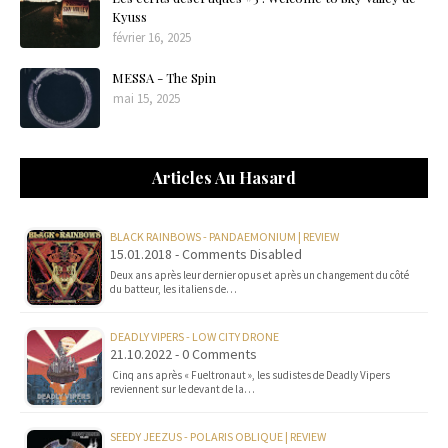
Kyuss
février 16, 2025
MESSA - The Spin
mai 15, 2025
Articles Au Hasard
BLACK RAINBOWS - PANDAEMONIUM | REVIEW
15.01.2018 - Comments Disabled
Deux ans après leur dernier opus et après un changement du côté
du batteur, les italiens de…
DEADLY VIPERS - LOW CITY DRONE
21.10.2022 - 0 Comments
Cinq ans après « Fueltronaut », les sudistes de Deadly Vipers
reviennent sur le devant de la…
SEEDY JEEZUS - POLARIS OBLIQUE | REVIEW