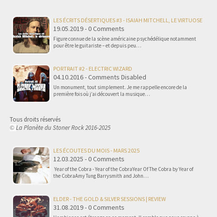
LES ÉCRITS DÉSERTIQUES #3 - ISAIAH MITCHELL, LE VIRTUOSE
19.05.2019 - 0 Comments
Figure connue de la scène américaine psychédélique notamment
pour être le guitariste – et depuis peu…
PORTRAIT #2 - ELECTRIC WIZARD
04.10.2016 - Comments Disabled
Un monument, tout simplement. Je me rappelle encore de la
première fois où j’ai découvert la musique…
Tous droits réservés
La Planète du Stoner Rock 2016-2025
©
LES ÉCOUTES DU MOIS - MARS 2025
12.03.2025 - 0 Comments
Year of the Cobra - Year of the CobraYear Of The Cobra by Year of
the CobraAmy Tung Barrysmith and John…
ELDER - THE GOLD & SILVER SESSIONS | REVIEW
31.08.2019 - 0 Comments