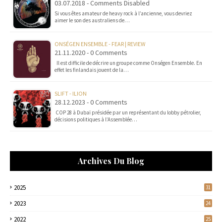
03.07.2018 - Comments Disabled
Si vous êtes amateur de heavy rock à l’ancienne, vous devriez
aimer le son des australiens de…
ONSÉGEN ENSEMBLE - FEAR | REVIEW
21.11.2020 - 0 Comments
Il est difficile de décrire un groupe comme Onségen Ensemble. En
effet les finlandais jouent de la…
SLIFT - ILION
28.12.2023 - 0 Comments
COP 28 à Dubaï présidée par un représentant du lobby pétrolier,
décisions politiques à l’Assemblée…
Archives Du Blog
2025
31
2023
24
2022
25