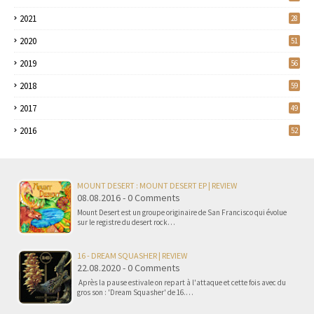
2021
28
2020
51
2019
56
2018
59
2017
49
2016
52
MOUNT DESERT : MOUNT DESERT EP | REVIEW
08.08.2016 - 0 Comments
Mount Desert est un groupe originaire de San Francisco qui évolue
sur le registre du desert rock…
16 - DREAM SQUASHER | REVIEW
22.08.2020 - 0 Comments
Après la pause estivale on repart à l'attaque et cette fois avec du
gros son : 'Dream Squasher' de 16.…