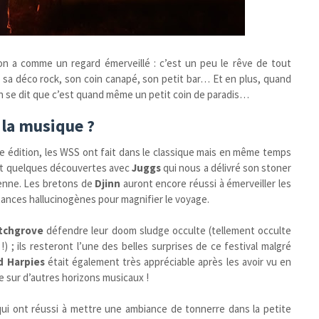
 on a comme un regard émerveillé : c’est un peu le rêve de tout
 sa déco rock, son coin canapé, son petit bar… Et en plus, quand
l, on se dit que c’est quand même un petit coin de paradis…
 la musique ?
re édition, les WSS ont fait dans le classique mais en même temps
ait quelques découvertes avec
Juggs
qui nous a délivré son stoner
nienne. Les bretons de
Djinn
auront encore réussi à émerveiller les
ances hallucinogènes pour magnifier le voyage.
tchgrove
défendre leur doom sludge occulte (tellement occulte
) ; ils resteront l’une des belles surprises de ce festival malgré
d Harpies
était également très appréciable après les avoir vu en
e sur d’autres horizons musicaux !
ui ont réussi à mettre une ambiance de tonnerre dans la petite