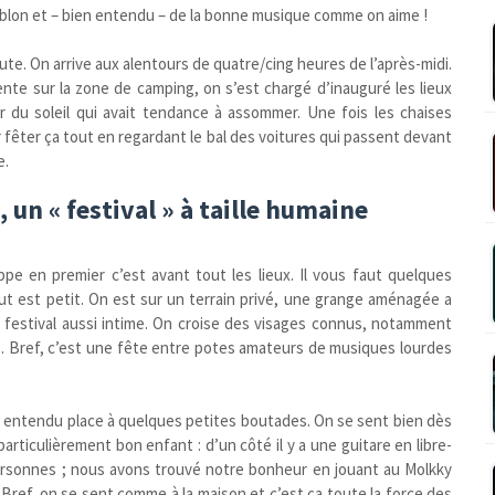
houblon et – bien entendu – de la bonne musique comme on aime !
ute. On arrive aux alentours de quatre/cing heures de l’après-midi.
ente sur la zone de camping, on s’est chargé d’inauguré les lieux
 du soleil qui avait tendance à assommer. Une fois les chaises
 fêter ça tout en regardant le bal des voitures qui passent devant
e.
un « festival » à taille humaine
e en premier c’est avant tout les lieux. Il vous faut quelques
out est petit. On est sur un terrain privé, une grange aménagée a
n festival aussi intime. On croise des visages connus, notamment
… Bref, c’est une fête entre potes amateurs de musiques lourdes
en entendu place à quelques petites boutades. On se sent bien dès
articulièrement bon enfant : d’un côté il y a une guitare en libre-
 personnes ; nous avons trouvé notre bonheur en jouant au Molkky
! Bref, on se sent comme à la maison et c’est ça toute la force des