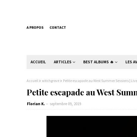
A PROPOS
CONTACT
ACCUEIL
ARTICLES
BEST ALBUMS 🔥
LES A
Accueil
witchgrove
Petite escapade au West Summer Sessions | Live
Petite escapade au West Summ
Florian K.
septembre 09, 2019