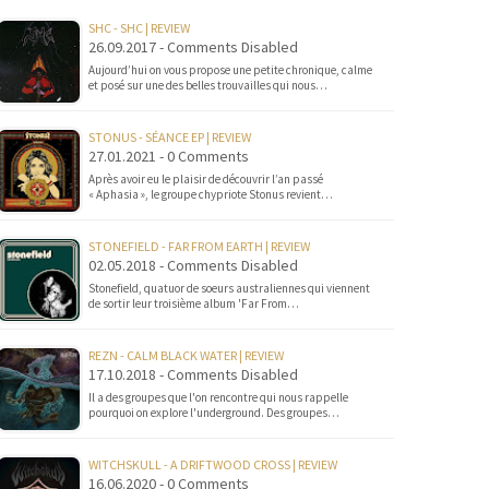
SHC - SHC | REVIEW
26.09.2017 - Comments Disabled
Aujourd’hui on vous propose une petite chronique, calme
et posé sur une des belles trouvailles qui nous…
STONUS - SÉANCE EP | REVIEW
27.01.2021 - 0 Comments
Après avoir eu le plaisir de découvrir l’an passé
« Aphasia », le groupe chypriote Stonus revient…
STONEFIELD - FAR FROM EARTH | REVIEW
02.05.2018 - Comments Disabled
Stonefield, quatuor de soeurs australiennes qui viennent
de sortir leur troisième album 'Far From…
REZN - CALM BLACK WATER | REVIEW
17.10.2018 - Comments Disabled
Il a des groupes que l'on rencontre qui nous rappelle
pourquoi on explore l'underground. Des groupes…
WITCHSKULL - A DRIFTWOOD CROSS | REVIEW
16.06.2020 - 0 Comments