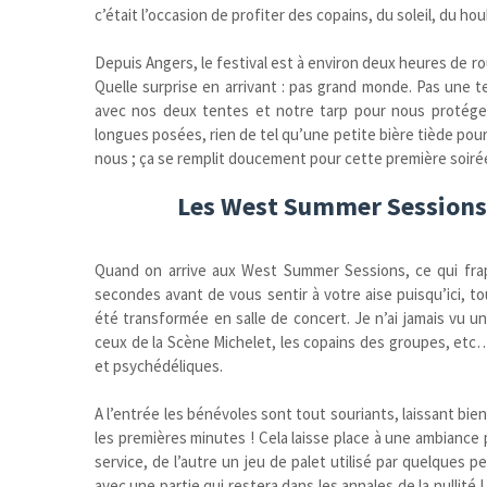
c’était l’occasion de profiter des copains, du soleil, du 
Depuis Angers, le festival est à environ deux heures de ro
Quelle surprise en arrivant : pas grand monde. Pas une t
avec nos deux tentes et notre tarp pour nous protéger
longues posées, rien de tel qu’une petite bière tiède pour
nous ; ça se remplit doucement pour cette première soiré
Les West Summer Sessions, 
Quand on arrive aux West Summer Sessions, ce qui frapp
secondes avant de vous sentir à votre aise puisqu’ici, t
été transformée en salle de concert. Je n’ai jamais vu u
ceux de la Scène Michelet, les copains des groupes, etc
et psychédéliques.
A l’entrée les bénévoles sont tout souriants, laissant bi
les premières minutes ! Cela laisse place à une ambiance p
service, de l’autre un jeu de palet utilisé par quelques
avec une partie qui restera dans les annales de la nullité 