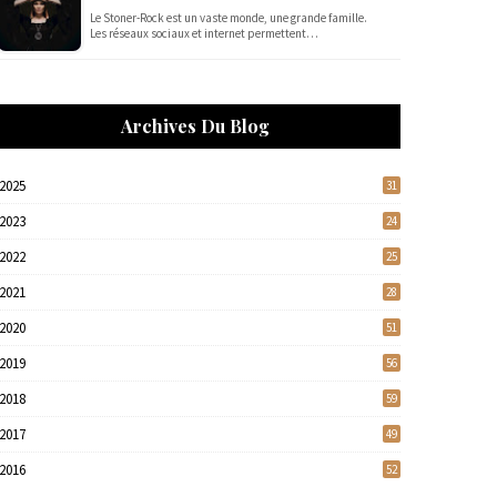
Le Stoner-Rock est un vaste monde, une grande famille.
Les réseaux sociaux et internet permettent…
Archives Du Blog
2025
31
2023
24
2022
25
2021
28
2020
51
2019
56
2018
59
2017
49
2016
52