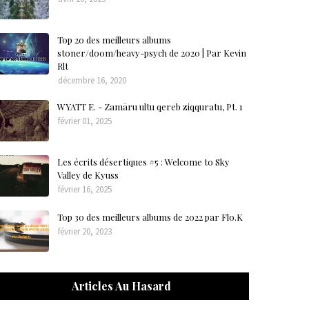
Top 20 des meilleurs albums
stoner/doom/heavy-psych de 2020 | Par Kevin
Rlt
décembre 16, 2020
WYATT E. - Zamāru ultu qereb ziqquratu, Pt. 1
février 01, 2025
Les écrits désertiques #5 : Welcome to Sky
Valley de Kyuss
février 16, 2025
Top 30 des meilleurs albums de 2022 par Flo.K
février 20, 2023
Articles Au Hasard