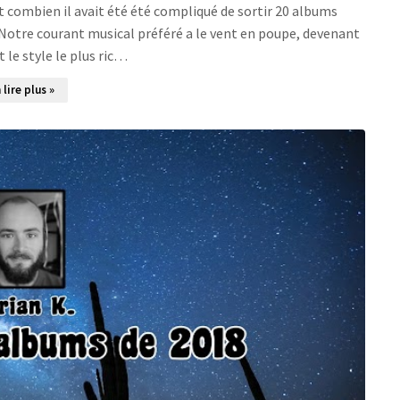
t combien il avait été été compliqué de sortir 20 albums
 Notre courant musical préféré a le vent en poupe, devenant
le style le plus ric…
 lire plus »