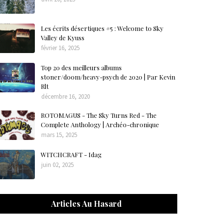
Les écrits désertiques #5 : Welcome to Sky
Valley de Kyuss
février 16, 2025
Top 20 des meilleurs albums
stoner/doom/heavy-psych de 2020 | Par Kevin
Rlt
décembre 16, 2020
ROTOMAGUS - The Sky Turns Red - The
Complete Anthology | Archéo-chronique
mars 15, 2025
WITCHCRAFT - Idag
juin 02, 2025
Articles Au Hasard