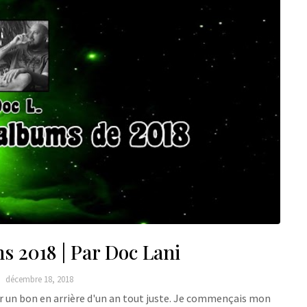
s 2018 | Par Doc Lani
décembre 18, 2018
r un bon en arrière d'un an tout juste. Je commençais mon