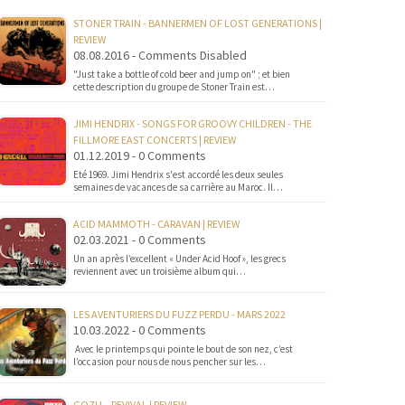
STONER TRAIN - BANNERMEN OF LOST GENERATIONS |
REVIEW
08.08.2016 - Comments Disabled
"Just take a bottle of cold beer and jump on" ; et bien
cette description du groupe de Stoner Train est…
JIMI HENDRIX - SONGS FOR GROOVY CHILDREN - THE
FILLMORE EAST CONCERTS | REVIEW
01.12.2019 - 0 Comments
Eté 1969. Jimi Hendrix s'est accordé les deux seules
semaines de vacances de sa carrière au Maroc. Il…
ACID MAMMOTH - CARAVAN | REVIEW
02.03.2021 - 0 Comments
Un an après l’excellent « Under Acid Hoof », les grecs
reviennent avec un troisième album qui…
LES AVENTURIERS DU FUZZ PERDU - MARS 2022
10.03.2022 - 0 Comments
Avec le printemps qui pointe le bout de son nez, c’est
l’occasion pour nous de nous pencher sur les…
GOZU – REVIVAL | REVIEW