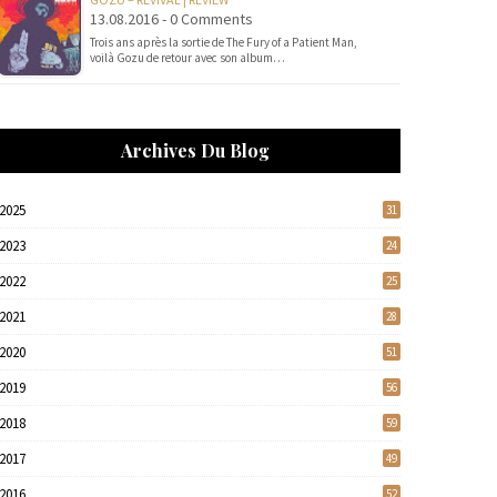
13.08.2016 - 0 Comments
Trois ans après la sortie de The Fury of a Patient Man,
voilà Gozu de retour avec son album…
Archives Du Blog
2025
31
2023
24
2022
25
2021
28
2020
51
2019
56
2018
59
2017
49
2016
52