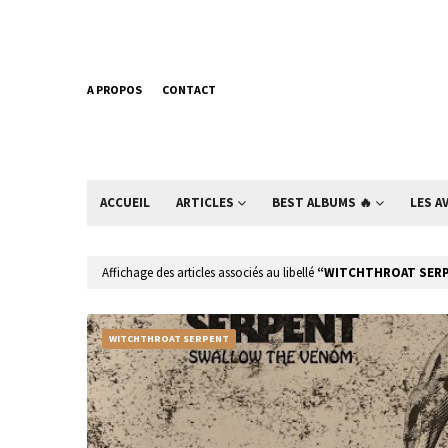
A PROPOS
CONTACT
ACCUEIL
ARTICLES
BEST ALBUMS 🔥
LES A
Affichage des articles associés au libellé
WITCHTHROAT SER
WITCHTHROAT SERPENT