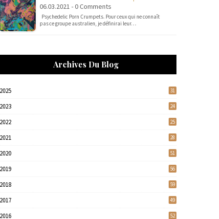
06.03.2021 - 0 Comments
Psychedelic Porn Crumpets. Pour ceux qui ne connaît
pas ce groupe australien, je définirai leur…
Archives Du Blog
2025
31
2023
24
2022
25
2021
28
2020
51
2019
56
2018
59
2017
49
2016
52