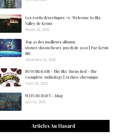
Les écrits désertiques #5 : Welcome to Sky
Valley de Kyuss
février 16, 2025
Top 20 des meilleurs albums
stoner/doom/heavy-psych de 2020 | Par Kevin
Rlt
décembre 16, 2020
ROTOMAGUS - The Sky Turns Red - The
Complete Anthology | Archéo-chronique
mars 15, 2025
WITCHCRAFT - Idag
juin 02, 2025
Articles Au Hasard