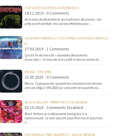
TOP 20 DES SORTIES 2019 | PAR DOC
19.12.2019 - 0 Comments
Ah le mois de décembre et ses traditions séculaires : Les
préparatifs de Noël, les courses effrénées pour…
LES AVENTURIERS DU FUZZ PERDU | EPISODE 5 PAR FLO
K.
27.03.2019 - 1 Comments
Qui dit fin de mois dit « nouvelles découvertes
musicales ». Ce mois de mars a été riches en sorties et…
MESSA - THE SPIN
15.05.2025 - 0 Comments
Messa. Ce groupe me rappelle les commentaires de mes
amis du blog à l'été 2018 qui vantaient les qualités du…
BLACK HELIUM - PRIMITIVE FUCK | REVIEW
02.10.2018 - Comments Disabled
Black Helium ou la découverte faite grâce à la
communauté. Ce nom vous dit peut être rien et pourtant
il…
PSYCHEDELIC PRN CRUMPETS - SHYGA | REVIEW