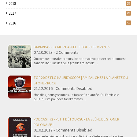
2018
59
2017
49
2016
52
BARABBAS - LA MORT APPELLE TOUS LES VIVANTS
07.10.2023 - 2 Comments
On commet tous des erreurs. Ne pas avoir vu passer cet album est
sans doute l’une des plus grandes fautes de…
TOP 20 DE FLO KALEIDYSCOPE | AMIRAL CHEZ LA PLANÈTE DU
STONER ROCK
21.12.2016 - Comments Disabled
Mon dieu, nous y sommes. Le top de fin d’année. Ou l’article le
plus injuste pour des tas d’artistes…
PODCAST #2 - PETIT DÉTOUR SUR LA SCÈNE DE STONER
POLONAISE !
01.02.2017 - Comments Disabled
Pour ce deuxième podcast, on a décidé de s'intéresser à la scène