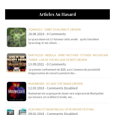
Articles Au Hasard
ZQKMGDZ - ORBIT DUALKRAUT | REVIEW
26.08.2016 - 0 Comments
Le space doom est à l’honneur cette année : après l’excellent
Spaceslug et son album…
EARTHLESS - NEBULA - SPIRIT MOTHER - STÖNER - MOUNTAIN
TAMER - LIVE IN THE MOJAVE DESERT | REVIEW
13.09.2021 - 0 Comments
Le premier confinement de 2020, puis l’absence de possibilité
d’organisation de concerts pendant des…
MUDWEISER - SO SAID THE SNAKE | REVIEW
12.03.2018 - Comments Disabled
Mudweiser est un groupe de stoner rock originaire de Montpellier
qui balance, en ce début d’année, son…
ACID KING ET NAXATRAS AU UP IN SMOKE FESTIVAL
09.02.2018 - Comments Disabled