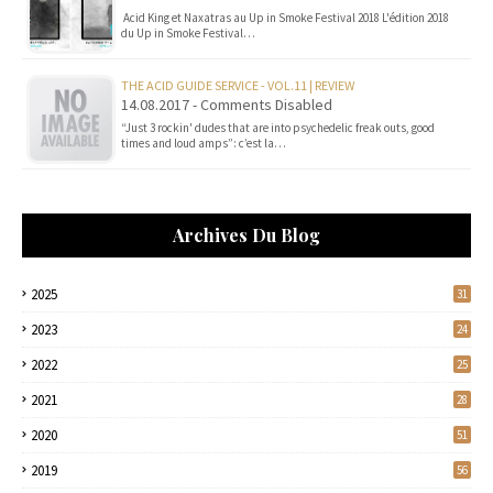
Acid King et Naxatras au Up in Smoke Festival 2018 L'édition 2018
du Up in Smoke Festival…
THE ACID GUIDE SERVICE - VOL.11 | REVIEW
14.08.2017 - Comments Disabled
“Just 3 rockin' dudes that are into psychedelic freak outs, good
times and loud amps”: c’est la…
Archives Du Blog
2025
31
2023
24
2022
25
2021
28
2020
51
2019
56