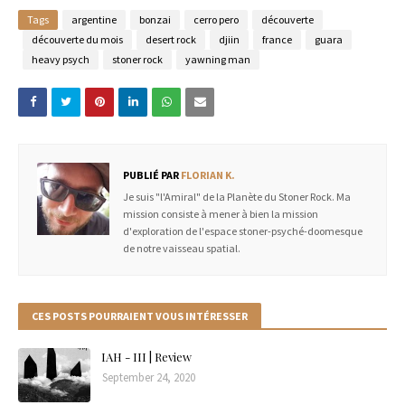
Tags
argentine
bonzai
cerro pero
découverte
découverte du mois
desert rock
djiin
france
guara
heavy psych
stoner rock
yawning man
PUBLIÉ PAR
FLORIAN K.
Je suis "l'Amiral" de la Planète du Stoner Rock. Ma
mission consiste à mener à bien la mission
d'exploration de l'espace stoner-psyché-doomesque
de notre vaisseau spatial.
CES POSTS POURRAIENT VOUS INTÉRESSER
IAH - III | Review
September 24, 2020