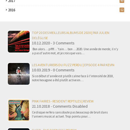
2017
49
2016
52
TOP 20 DES MEILLEURS ALBUMS DE 2020 | PAR JULIEN
DELÉGLISE
10.12.2020 - 3 Comments
Bon alors… pffff… 'tain… bon …2020. Une année de merde, il n'y
a pas d'autre mot, et je crois que vais…
LES AVENTURIERS DU FUZZ PERDU | EPISODE 4 PAR KEVIN
10.03.2019 - 0 Comments
Si ce début d'année est plutôt calme face à l'intensité de 2018,
notre hexagone a été plutôt active en…
PINK FAIRIES - RESIDENT REPTILES | REVIEW
21.10.2018 - Comments Disabled
Ce disque ne fera sans doute pas beaucoup de bruit dans
l'univers musical actuel. Trop pointu pour…