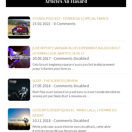
Articles Au Hasard
STONED PODCAST - FÉVRIER 2021 | SPÉCIAL FRANCE
15.02.2021 - 0 Comments
[LIVE REPORT] SAMSARA BLUES EXPERIMENT/KALEIDOBOLT -
LE FERRAILLEUR, NANTES | 18.05.17
20.05.2017 - Comments Disabled
Cela faisait longtemps que je n’avais pas fait le déplacement
jusqu'à Nantes pour faire un…
SLEEP - THE SCIENCES | REVIEW
27.05.2018 - Comments Disabled
Matt Pike avait balancé un pavé dans la mare l’année dernière en
annonçant que Sleep était à nouveau en…
LES ÉCRITS DÉSERTIQUES #1 - MARIO LALLI, L'HOMME DU
DÉSERT
10.11.2018 - Comments Disabled
Petite précision avant d’entrer dans les détails, cette série
d’article consacrée aux figures du stoner…