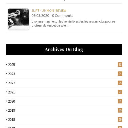
SLIFT - UMMON | REVIEW
09.03.2020 - 0 Comments
L'homme marche sur le chemin forestier, les yeux mi-clos pour se
protéger du vent et du soleil…
Archives Du Blog
2025
31
2023
24
2022
25
2021
28
2020
51
2019
56
2018
59