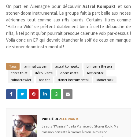
On part en Allemagne pour découvrir
Astral Kompakt
et son
stoner-doom instrumental. Le groupe fait la part belle aux notes
aériennes tout comme aux riffs lourds. Certains titres comme
‘Halb so Wild’ se prêtent diablement bien à cette débauche de
riffs, à tel point qu’on pourrait presque caler une voix par-dessus !
Voilà donc un EP qui devrait étancher la soif de ceux en manque
de stoner doom instrumental !
Tags
animal oxygen
astral kompakt
bring me the axe
cobra thief
découverte
doom metal
lost orbiter
mindcrawler
obacht
stoner instrumental
stoner rock
PUBLIÉ PAR
FLORIAN K.
Je suis "l'Amiral" de la Planète du Stoner Rock. Ma
mission consiste à mener à bien la mission