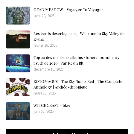
DEAD MEADOW - Voyager To Voyager
avril 20, 2025
Les écrits désertiques #5 : Welcome to Sky Valley de
Kyuss
février 16, 2025
Top 20 des meilleurs albums stoner/doom/heavy-
psych de 2020 | Par Kevin Rlt
décembre 16, 2020
ROTOMAGUS - The Sky Turns Red - The Complete
Anthology | Archéo-chronique
mars 15, 2025
WITCHCRAFT - Idag
juin 02, 2025