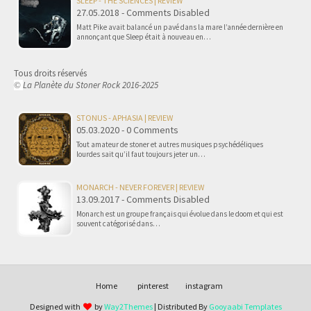
SLEEP - THE SCIENCES | REVIEW
27.05.2018 - Comments Disabled
Matt Pike avait balancé un pavé dans la mare l’année dernière en
annonçant que Sleep était à nouveau en…
Tous droits réservés
La Planète du Stoner Rock 2016-2025
©
STONUS - APHASIA | REVIEW
05.03.2020 - 0 Comments
Tout amateur de stoner et autres musiques psychédéliques
lourdes sait qu’il faut toujours jeter un…
MONARCH - NEVER FOREVER | REVIEW
13.09.2017 - Comments Disabled
Monarch est un groupe français qui évolue dans le doom et qui est
souvent catégorisé dans…
Home
pinterest
instagram
Designed with
by
Way2Themes
| Distributed By
Gooyaabi Templates