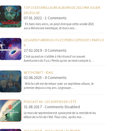
TOP 15 DES MEILLEURS ALBUMS DE 2021 PAR JULIEN
DELÉGLISE
07.01.2022 - 1 Comments
Eh bien mes amis, on peut dire que cette année 2021
aura été encore merdique, et dans nos…
LES AVENTURIERS DU FUZZ PERDU | EPISODE 3 PAR FLO
K.
27.02.2019 - 0 Comments
C’est quand on s’attèle à l’écriture d’un nouvel
Aventuriers du Fuzz Perdu qu’on se rend compte à…
WITCHCRAFT - IDAG
02.06.2025 - 0 Comments
Witchcraft est de retour avec un septième album, le
premier depuis cinq ans. Le groupe…
PODCAST #6 - LES SORTIES DE L'ÉTÉ
31.08.2017 - Comments Disabled
Le mois de septembre est synonyme de la rentrée et du
début de la fin de l'été. Pour cela, après nos…
HOLY GROVE - HOLY GROVE LP | REVIEW