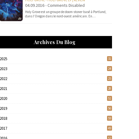
04.09.2016 - Comments Disabled
Holy Grove est un groupe de doom-stoner basé à Portland,
dans l’Oregon dans le nord-ouest américain. En…
Archives Du Blog
2025
31
2023
24
2022
25
2021
28
2020
51
2019
56
2018
59
2017
49
2016
52