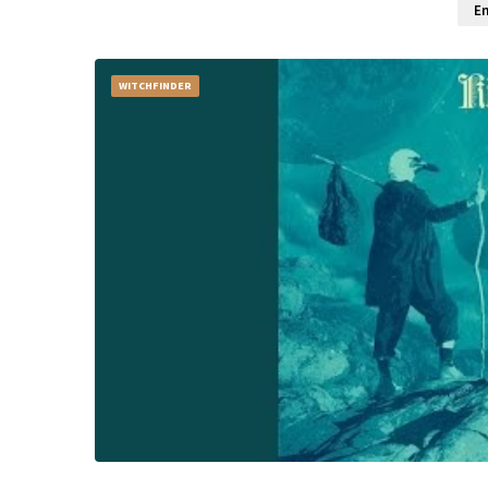
En
WITCHFINDER