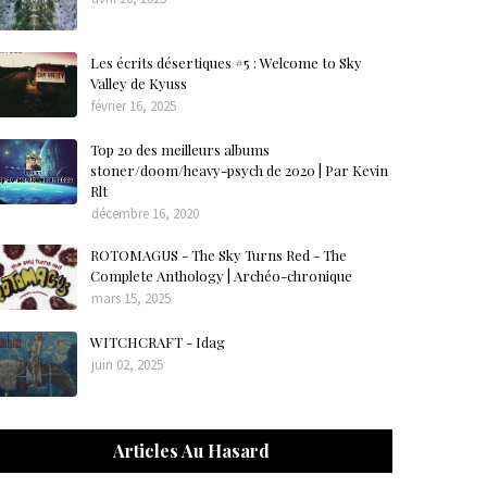
Les écrits désertiques #5 : Welcome to Sky
Valley de Kyuss
février 16, 2025
Top 20 des meilleurs albums
stoner/doom/heavy-psych de 2020 | Par Kevin
Rlt
décembre 16, 2020
ROTOMAGUS - The Sky Turns Red - The
Complete Anthology | Archéo-chronique
mars 15, 2025
WITCHCRAFT - Idag
juin 02, 2025
Articles Au Hasard