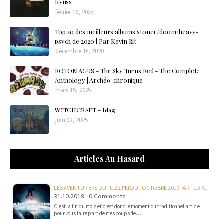
Kyuss
février 16, 2025
Top 20 des meilleurs albums stoner/doom/heavy-
psych de 2020 | Par Kevin Rlt
décembre 16, 2020
ROTOMAGUS - The Sky Turns Red - The Complete
Anthology | Archéo-chronique
mars 15, 2025
WITCHCRAFT - Idag
juin 02, 2025
Articles Au Hasard
LES AVENTURIERS DU FUZZ PERDU | OCTOBRE 2019 PAR FLO K.
31.10.2019 - 0 Comments
C'est la fin du mois et c'est donc le moment du traditionnel article
pour vous faire part de mes coups de…