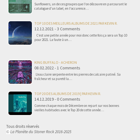
Sunflowers, un de ces groupes que l'on découvre en parcourant le
catalogue d'un label, en l'occurence…
TOP 10 DES MEILLEURS ALBUMS DE 2021 PAR KEVIN R.
12.12.2021 - 3 Comments
C’est une petite année pour moi donc cette fois ça sera un Top 10
pour 2021. La faute à un…
KING BUFFALO - ACHERON
08.02.2022 - 1 Comments
L’eau claire serpente entre les pierres de calcaire patiné. Sa
fraîcheur et sa pureté la…
TOP 20 DES ALBUMS DE 2019 | PAR KEVIN R.
14.12.2019 - 0 Comments
Comme chaque mois de Décembre on repart sur nos bonnes
vieilles habitudes avec le Top 20 de cette année…
Tous droits réservés
La Planète du Stoner Rock 2016-2025
©