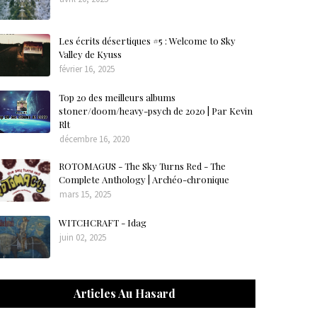
Les écrits désertiques #5 : Welcome to Sky
Valley de Kyuss
février 16, 2025
Top 20 des meilleurs albums
stoner/doom/heavy-psych de 2020 | Par Kevin
Rlt
décembre 16, 2020
ROTOMAGUS - The Sky Turns Red - The
Complete Anthology | Archéo-chronique
mars 15, 2025
WITCHCRAFT - Idag
juin 02, 2025
Articles Au Hasard