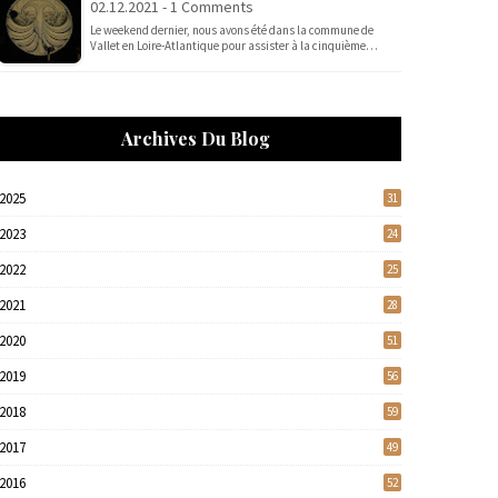
02.12.2021 - 1 Comments
Le weekend dernier, nous avons été dans la commune de
Vallet en Loire-Atlantique pour assister à la cinquième…
Archives Du Blog
2025
31
2023
24
2022
25
2021
28
2020
51
2019
56
2018
59
2017
49
2016
52