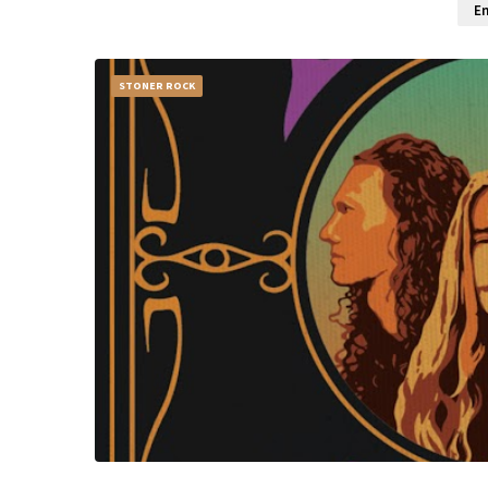
En
STONER ROCK