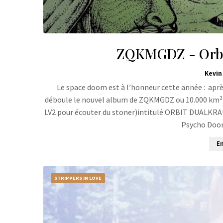
ZQKMGDZ - Orbit
Kevin
Le space doom est à l’honneur cette année : apr
déboule le nouvel album de ZQKMGDZ ou 10.000 km² geg
LV2 pour écouter du stoner)intitulé ORBIT DUALKRAUT 
Psycho Doom
En
STRIPPERS IN LOVE