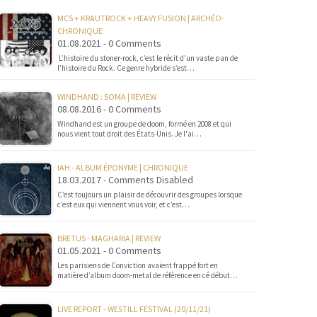
MC5 + KRAUTROCK + HEAVY FUSION | ARCHÉO-
CHRONIQUE
01.08.2021 - 0 Comments
L’histoire du stoner-rock, c’est le récit d’un vaste pan de
l’histoire du Rock. Ce genre hybride s’est…
WINDHAND : SOMA | REVIEW
08.08.2016 - 0 Comments
Windhand est un groupe de doom, formé en 2008 et qui
nous vient tout droit des États-Unis. Je l'ai…
IAH - ALBUM ÉPONYME | CHRONIQUE
18.03.2017 - Comments Disabled
C’est toujours un plaisir de découvrir des groupes lorsque
c’est eux qui viennent vous voir, et c’est…
BRETUS - MAGHARIA | REVIEW
01.05.2021 - 0 Comments
Les parisiens de Conviction avaient frappé fort en
matière d’album doom-metal de référence en cé début…
LIVE REPORT - WESTILL FESTIVAL (20/11/21)