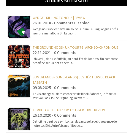
Articles Au Hasard
WEDGE - KILLING TONGUE | REVIEW
26.01.2018 - Comments Disabled
Wedge nous revient avec un nouvel album : Killing Tongue après
leur premier album ST. Le trio…
THE GROUNDHOGS - UK TOUR 76 | ARCHÉO-CHRONIQUE
22.11.2021 - 0 Comments
Haverill, dans le Suffolk, au Nord-Est de Londres. Un homme se
promène sur un petit chemin…
SUMERLANDS - SUMERLANDS | LES HÉRITIERS DE BLACK
SABBATH
09.08.2025 - 0 Comments
Le visionnage du dernier concert de Black Sabbath, le fameux
festival Back To The Beginning, m’avait…
TEMPLE OF THE FUZZ WITCH - RED TIDE | REVIEW
26.10.2020 - 0 Comments
Detroit ne peut pas symboliser davantage la déliquescence de
notre société. Autrefois qualifiée de…