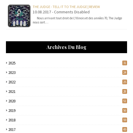
THE JUDGE - TELL IT TO THE JUDGE | REVIEW
10.08.2017 - Comments Disabled
Nous arrivant tout droit de L'Illinois et des années 70, The Judge
nous sort…
Archives Du Blog
2025
31
2023
24
2022
25
2021
28
2020
51
2019
56
2018
59
2017
49