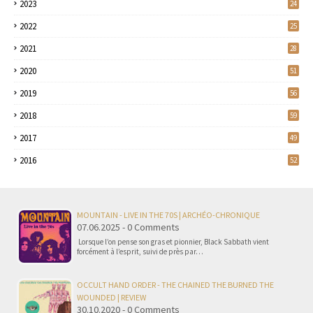
2023
24
2022
25
2021
28
2020
51
2019
56
2018
59
2017
49
2016
52
MOUNTAIN - LIVE IN THE 70S | ARCHÉO-CHRONIQUE
07.06.2025 - 0 Comments
Lorsque l’on pense son gras et pionnier, Black Sabbath vient
forcément à l’esprit, suivi de près par…
OCCULT HAND ORDER - THE CHAINED THE BURNED THE
WOUNDED | REVIEW
30.10.2020 - 0 Comments