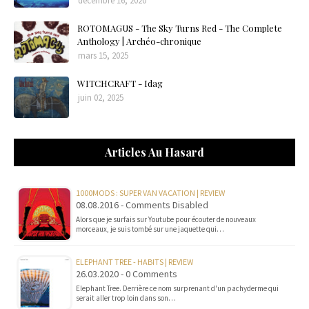
décembre 16, 2020
ROTOMAGUS - The Sky Turns Red - The Complete
Anthology | Archéo-chronique
mars 15, 2025
WITCHCRAFT - Idag
juin 02, 2025
Articles Au Hasard
1000MODS : SUPER VAN VACATION | REVIEW
08.08.2016 - Comments Disabled
Alors que je surfais sur Youtube pour écouter de nouveaux
morceaux, je suis tombé sur une jaquette qui…
ELEPHANT TREE - HABITS | REVIEW
26.03.2020 - 0 Comments
Elephant Tree. Derrière ce nom surprenant d'un pachyderme qui
serait aller trop loin dans son…