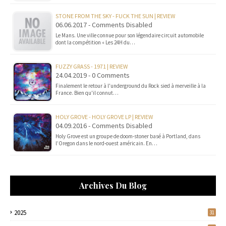
STONE FROM THE SKY - FUCK THE SUN | REVIEW
06.06.2017 - Comments Disabled
Le Mans. Une ville connue pour son légendaire circuit automobile
dont la compétition « Les 24H du…
FUZZY GRASS - 1971 | REVIEW
24.04.2019 - 0 Comments
Finalement le retour à l'underground du Rock sied à merveille à la
France. Bien qu'il connut…
HOLY GROVE - HOLY GROVE LP | REVIEW
04.09.2016 - Comments Disabled
Holy Grove est un groupe de doom-stoner basé à Portland, dans
l’Oregon dans le nord-ouest américain. En…
Archives Du Blog
2025
31