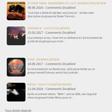
STONER TRAIN - BANNERMEN OF LOST GENERATIONS | REVIEW
08.08.2016 - Comments Disabled
"Just take a bottle of cold beer and jump on" ; et bien cette
description du groupe de Stoner Train est…
DEADNECK - LEVITATION | REVIEW
23.03.2017 - Comments Disabled
Le printemps arrive, l’hiver tire sa révérence et c’est le moment de
parler de ses groupes qui m’ont…
DVNE - ASHERAN | REVIEW
20.08.2017 - Comments Disabled
En me promenant sur Bandcamp, voilà que je tombe sur un
groupe nommé Dvne qui venait tout juste de…
MESSA - FEAST FOR WATER | REVIEW
12.04.2018 - Comments Disabled
Après un premier album, "Belfri", sorti en 2016, voici le grand
retour du groupe Italien Messa pour ce…
Tous droits réservés