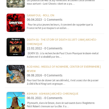
Les polonais de Red Scalp remettent le couvert cette année en
nous sortant « Lost Ghosts » dont on a pu…
GANAFOUL - ROLL ON
06.04.2023 - 1 Comments
Pour les plus jeunes lecteurs, il convient de rappeler que la
France ne fut pas toujours un océan…
DEATH SS - THE STORY OF DEATH SS 1977-1984 | ARCHÉO-
CHRONIQUE
22.02.2022 - 0 Comments
DEATH SS : à la recherche de Paul Chain Pourquoi le doom-metal
italien est-il si obsédé par les…
ACID KING : MIDDLE OF NOWHERE, CENTER OF EVERYWHERE |
REVIEW
08.08.2016 - 0 Comments
Pour tout fan de stoner (et ses dérivés), il est assez dur de passer
à côté d'Acid King tant ce groupe…
ASHKAN - ASHKAN | ARCHÉO-CHRONIQUE
06.01.2021 - 0 Comments
Plymouth, dans le Devon, dans le sud-ouest dans l'Angleterre.
Petit Robert s'ennuie sur la côte. Il a…