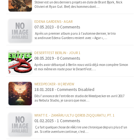
Stöner est un des derniers projets en date de Brant Bjork, Nick
Olivieri et Ryan Gut. Bref, des hommes dont…
EDENA GARDENS - AGAR
07.05.2023 - 0 Comments
Après un premier album paru à l’automne dernier, le trio
scandinave Edena Gardens revient avec « Agar »,…
DESERTFEST BERLIN - JOUR 1
08.05.2019 - 0 Comments
Après avoir débarqué à Berlin nous voilà déjà mon compère Simon
et moi même en route pour le DesertFest.…
WEEDPECKER - III | REVIEW
18.01.2018 - Comments Disabled
Dès l'annonce de l'entrée en studio de Weedpecker en avril 2017
au Nebula Studio, je savais que mon…
WYATT E. - ZAMĀRU ULTU QEREB ZIQQURATU, PT. 1
01.02.2025 - 1 Comments
Ça fait quelque chose de réécrire une chronique depuis plus d’un
an. Si cette aventure continue, c’est…