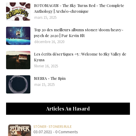
ROTOMAGUS - The Sky Turns Red - The Complete
Anthology | Archéo-chronique
mars 15, 2025
Top 20 des meilleurs albums stoner/doom/heavy-
psych de 2020 | Par Kevin Rlt
décembre 16, 2020
Les écrits désertiques #5 : Welcome to Sky Valley de
Kyuss
février 16, 2025
MESSA - The Spin
mai 15, 2025
Articles Au Hasard
STÖNER - STONERS RULE
03.07.2021 - 0 Comments