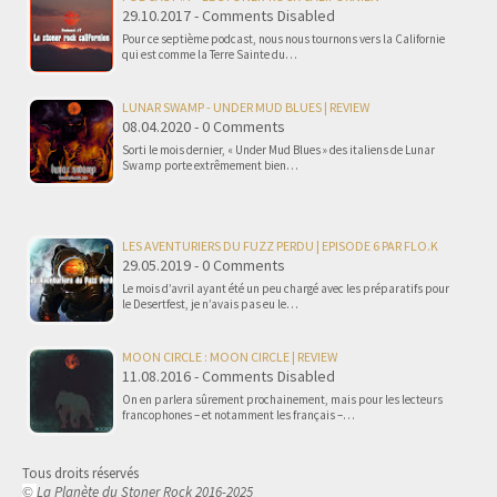
29.10.2017 - Comments Disabled
Pour ce septième podcast, nous nous tournons vers la Californie
qui est comme la Terre Sainte du…
LUNAR SWAMP - UNDER MUD BLUES | REVIEW
08.04.2020 - 0 Comments
Sorti le mois dernier, « Under Mud Blues » des italiens de Lunar
Swamp porte extrêmement bien…
LES AVENTURIERS DU FUZZ PERDU | EPISODE 6 PAR FLO.K
29.05.2019 - 0 Comments
Le mois d’avril ayant été un peu chargé avec les préparatifs pour
le Desertfest, je n’avais pas eu le…
MOON CIRCLE : MOON CIRCLE | REVIEW
11.08.2016 - Comments Disabled
On en parlera sûrement prochainement, mais pour les lecteurs
francophones – et notamment les français –…
Tous droits réservés
La Planète du Stoner Rock 2016-2025
©